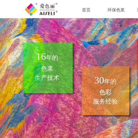
首页
环保色浆
16
年的
色浆
生产技术
30
年的
色彩
服务经验