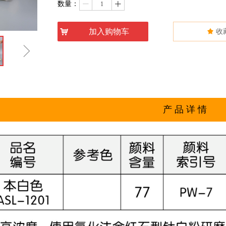
数量：
ꄷ
ꄸ
낙
加入购物车
끄
收
ꁇ
产 品 详 情