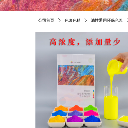
公司首页
ꄲ
色浆色精
ꄲ
油性通用环保色浆