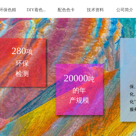
DIY着色剂
环保色精
配色色卡
技术资料
公司简介
280
项
环保
检测
20000
吨
自
保
的年
化
产规模
化
服